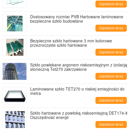
Zapytanie teraz
Dostosowany rozmiar PVB Hartowane laminowane
bezpieczne szkło budowlane
Zapytanie teraz
Bezpieczne szkło hartowane 3 mm kolorowe
przezroczyste szkło hartowane
Zapytanie teraz
Szkło powlekane argonem niskoemisyjnym z izolacją
słoneczną Tet270 zakrzywione
Zapytanie teraz
Laminowane szkło TET270 o niskiej emisyjności do
metra
Zapytanie teraz
Szkło hartowane z powłoką niskoemisyjną DET174-Ⅱ
Oszczędność energii
Zapytanie teraz