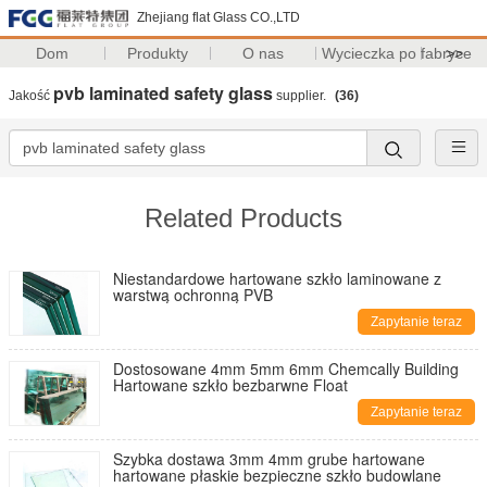
Zhejiang flat Glass CO.,LTD
Dom
Produkty
O nas
Wycieczka po fabryce
>>
pvb laminated safety glass
Jakość
supplier.
(36)
Related Products
Niestandardowe hartowane szkło laminowane z
warstwą ochronną PVB
Zapytanie teraz
Dostosowane 4mm 5mm 6mm Chemcally Building
Hartowane szkło bezbarwne Float
Zapytanie teraz
Szybka dostawa 3mm 4mm grube hartowane
hartowane płaskie bezpieczne szkło budowlane